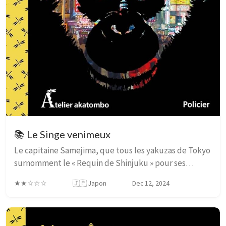
📚 Le Singe venimeux
Le capitaine Samejima, que tous les yakuzas de Tokyo
surnomment le « Requin de Shinjuku » pour ses
méthodes musclées, reprend du service dans le
★★☆☆☆
🇯🇵 Japon
Dec 12, 2024
quartier le plus chaud de la capitale. (…) Kuo, un p...