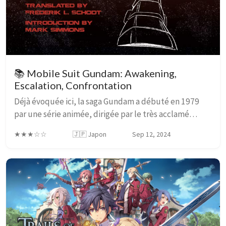
📚 Mobile Suit Gundam: Awakening,
Escalation, Confrontation
Déjà évoquée ici, la saga Gundam a débuté en 1979
par une série animée, dirigée par le très acclamé
réalisateur Yoshiyuki Tomino1. En parallèle de la
★★★☆☆
🇯🇵 Japon
Sep 12, 2024
publication de la série, il adapte celle-ci en ...