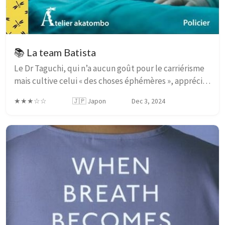
📚 La team Batista
Le Dr Taguchi, qui n’a aucun goût pour le carriérisme
mais cultive celui « des choses éphémères », apprécie
sa paisible routine. Cette quiétude vole en éclats
★★★☆☆
🇯🇵 Japon
Dec 3, 2024
lorsque le directeur de l’hôpital lui ...