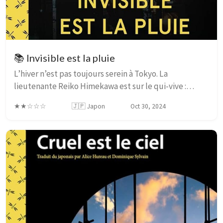
📚 Invisible est la pluie
L’hiver n’est pas toujours serein à Tokyo. La
lieutenante Reiko Himekawa est sur le qui-vive :
Kobayashi, un yakuza débutant, a été retrouvé lardé
★★☆☆☆
🇯🇵 Japon
Oct 30, 2024
de coups de couteau au moment même où une guerr...