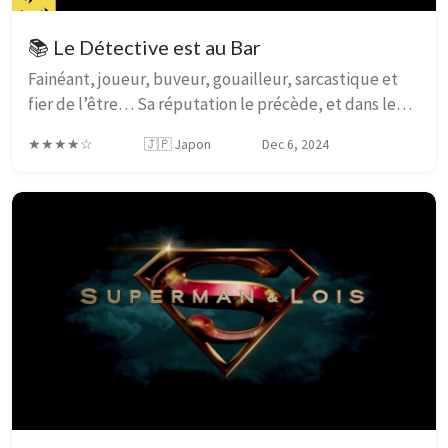
📚 Le Détective est au Bar
Fainéant, joueur, buveur, gouailleur, sarcastique et
fier de l’être… Sa réputation le précède, et dans le
quartier chaud de Sapporo, personne n’ignore qui est
★★★★☆
🇯🇵 Japon
Dec 6, 2024
le « détective de Susukino ». Lorsqu’u...