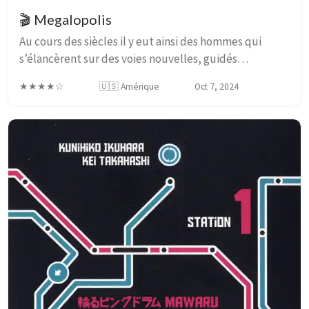
🎬 Megalopolis
Au cours des siècles il y eut ainsi des hommes qui
s’élancèrent sur des voies nouvelles, guidés
uniquement par leur vision intérieure. — Ayn Rand, La
★★★★☆
🇺🇸 Amérique
Oct 7, 2024
Source vive (1943) Sans aller jusqu’à encens...