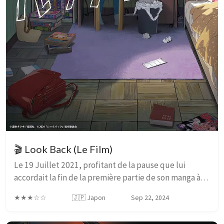
🎬 Look Back (Le Film)
Le 19 Juillet 2021, profitant de la pause que lui
accordait la fin de la première partie de son manga à
succès Chainsaw Man, l’auteur Tatsuki Fujimoto
★★★☆☆
🇯🇵 Japon
Sep 22, 2024
publiait le one-shot Look Back, et celui-ci av...