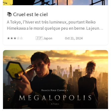
📚 Cruel est le ciel
A Tokyo, l’hiver est très lumineux, pourtant Reiko
Himekawa a le moral quelque peu en berne. La jeune
lieutenante du DPMT (Département de la Police
★★★☆☆
🇯🇵 Japon
Oct 21, 2024
Métropolitaine de Tokyo) se remet à peine de la s...