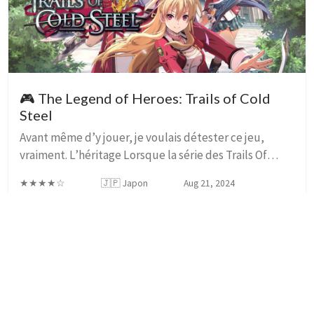
🎮 The Legend of Heroes: Trails of Cold
Steel
Avant même d’y jouer, je voulais détester ce jeu,
vraiment. L’héritage Lorsque la série des Trails Of
passe de la PSP à la PS3, des changements s’opèrent,
★★★★☆
🇯🇵 Japon
Aug 21, 2024
et pas que pour la région. Nous sommes c...
9
/ 11
©
2026
Arnaud 'red' Rouyer
.
Some rights reserved.
Using the
Chirpy
theme for
Jekyll
.