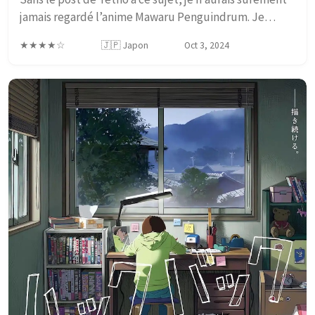
jamais regardé l’anime Mawaru Penguindrum. Je
connaissais déjà Kunihiko Ikuhara pour sa réalisation
★★★★☆
🇯🇵 Japon
Oct 3, 2024
de la série animée Utena, la fillette révo...