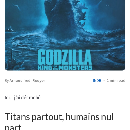
By
Arnaud 'red' Rouyer
IMDB
1 min
read
Ici…j’ai décroché.
Titans partout, humains nul
part