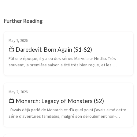
Further Reading
May 7, 2026
📺 Daredevil: Born Again (S1-S2)
Fût une époque, il y a eu des séries Marvel sur Netflix. Très 
souvent, la première saison a été très bien reçue, et les 
suivantes ont perdu en intensité. Ainsi, Daredevil, la première 
série sortie,...
May 2, 2026
📺 Monarch: Legacy of Monsters (S2)
J’avais déjà parlé de Monarch et d’à quel point j’avais aimé cette 
série d’aventures familiales, malgré son déroulement non-
linéaire. Je n’attendais pas vraiment de seconde saison, la 
première se s...