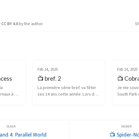
r
CC BY 4.0
by the author.
S
Feb 14, 2025
Feb 14, 2025
ncess
📺 bref. 2
📺 Cobr
a 
La première série bref. va fêter 
Je me souvi
rnaux à 
ses 14 ans cette année. Lors de 
South Park d
sa sortie en 2011, la série aux 82 
gamins de la
pense que 
épisodes de quelques minutes 
appellent Ne
tion”, en 
chacun présentait un zeitgeist 
proposer un
mythe de 
d’une certaine jeunesse urbaine 
débile, qui
dans ...
acceptée et 
and 4: Parallel World
📺 Spider-No