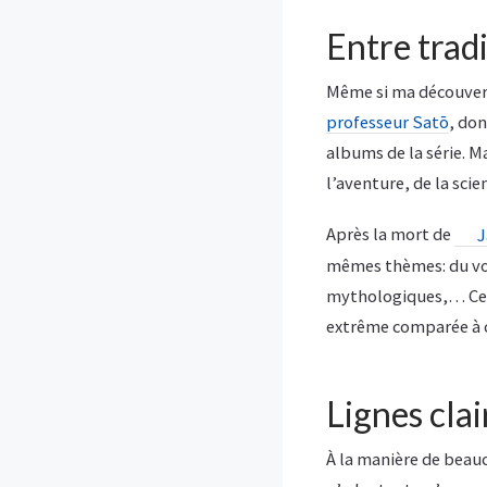
Entre trad
Même si ma découverte
professeur Satō
, don
albums de la série. Ma
l’aventure, de la scie
Après la mort de
J
mêmes thèmes: du voy
mythologiques,… Ce n
extrême comparée à c
Lignes cla
À la manière de beau