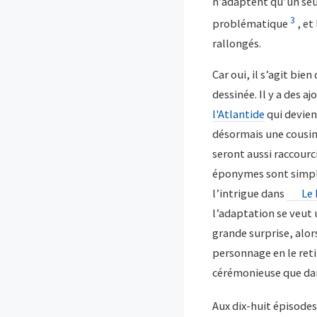
n’adaptent qu’un seul
3
problématique
, et
rallongés.
Car oui, il s’agit bie
dessinée. Il y a des
l'Atlantide
qui devie
désormais une cousin
seront aussi raccour
éponymes sont simpli
l’intrigue dans
Le 
l’adaptation se veut 
grande surprise, alor
personnage en le retir
cérémonieuse que dan
Aux dix-huit épisode