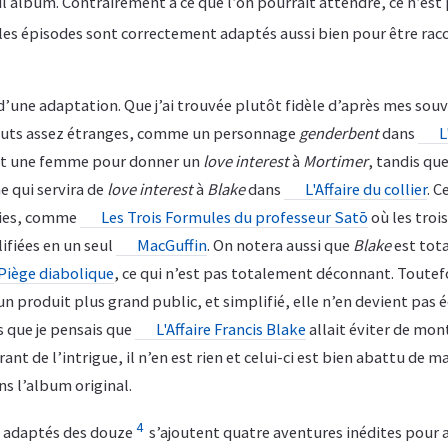
 album. Contrairement à ce que l’on pourrait attendre, ce n’est
 les épisodes sont correctement adaptés aussi bien pour être rac
n d’une adaptation. Que j’ai trouvée plutôt fidèle d’après mes sou
 ajouts assez étranges, comme un personnage
genderbent
dans
L
nt une femme pour donner un
love interest
à
Mortimer
, tandis que
e qui servira de
love interest
à
Blake
dans
L'Affaire du collier
. C
cies, comme
Les Trois Formules du professeur Satō
où les troi
fiées en un seul
MacGuffin
. On notera aussi que
Blake
est tot
Piège diabolique
, ce qui n’est pas totalement déconnant. Toutef
un produit plus grand public, et simplifié, elle n’en devient pas é
s que je pensais que
L'Affaire Francis Blake
allait éviter de mon
ant de l’intrigue, il n’en est rien et celui-ci est bien abattu de m
s l’album original.
4
s adaptés des douze
s’ajoutent quatre aventures inédites pour a