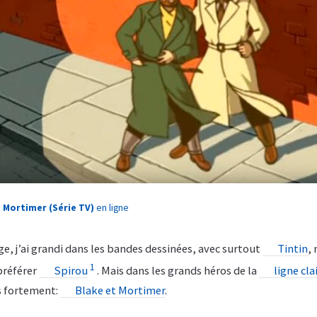
t Mortimer (Série TV)
en ligne
e, j’ai grandi dans les bandes dessinées, avec surtout
Tintin
,
1
 préférer
Spirou
. Mais dans les grands héros de la
ligne cla
is fortement:
Blake et Mortimer
.