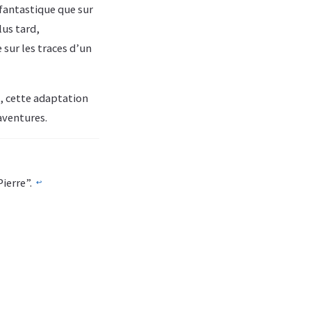
 fantastique que sur
lus tard,
 sur les traces d’un
, cette adaptation
aventures.
Pierre”.
↩︎