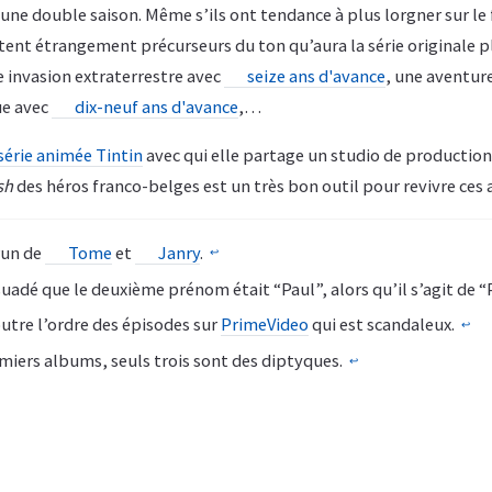
une double saison. Même s’ils ont tendance à plus lorgner sur le
restent étrangement précurseurs du ton qu’aura la série originale p
e invasion extraterrestre avec
seize ans d'avance
, une aventure
ue avec
dix-neuf ans d'avance
,…
série animée Tintin
avec qui elle partage un studio de production
sh
des héros franco-belges est un très bon outil pour revivre ces 
run de
Tome
et
Janry
.
↩︎
suadé que le deuxième prénom était “Paul”, alors qu’il s’agit de “
utre l’ordre des épisodes sur
PrimeVideo
qui est scandaleux.
↩︎
emiers albums, seuls trois sont des diptyques.
↩︎