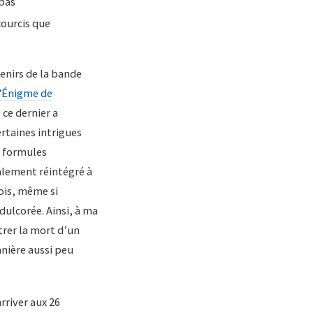
 pas
courcis que
venirs de la bande
'Énigme de
 ce dernier a
ertaines intrigues
s formules
alement réintégré à
ois, même si
dulcorée. Ainsi, à ma
trer la mort d’un
anière aussi peu
rriver aux 26