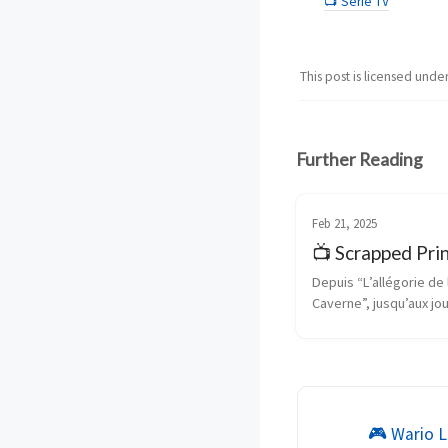
📺 Série TV
This post is licensed unde
Further Reading
Feb 21, 2025
📺 Scrapped Pri
Depuis “L’allégorie de l
Caverne”, jusqu’aux jou
sensations qui titrent 
régulièrement “Untel 
l’on vit dans une simula
passant par Matrix, le 
l’homme qui arrive à...
🎮 Wario L