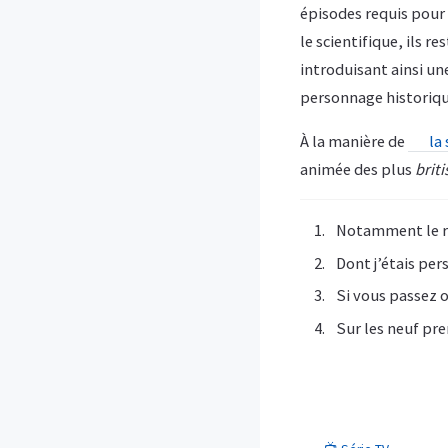
épisodes requis pour 
le scientifique, ils 
introduisant ainsi un
personnage historiq
À la manière de
la 
animée des plus
briti
Notamment le 
Dont j’étais per
Si vous passez o
Sur les neuf pr