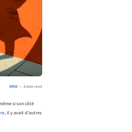
IMDB
2 min
read
 même si son côté
ire
, il y avait d’autres