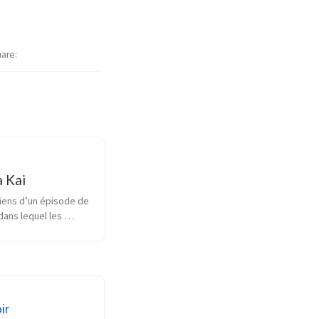
hare
a Kai
ens d’un épisode de 
ans lequel les 
 ville du Colorado 
tflix afin de leur 
e idée totalement 
 était promptement 
financ...
ir