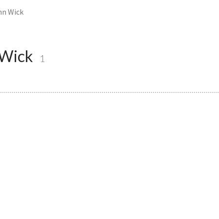
hn Wick
 Wick
1