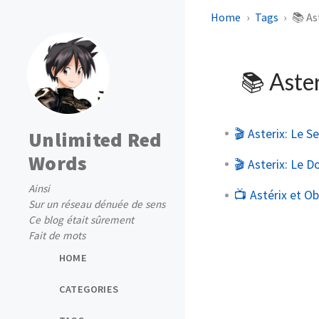
Home
Tags
📚 As
📚 Aste
🎬 Asterix: Le S
Unlimited Red
Words
🎬 Asterix: Le 
Ainsi
📺 Astérix et O
Sur un réseau dénuée de sens
Ce blog était sûrement
Fait de mots
HOME
CATEGORIES