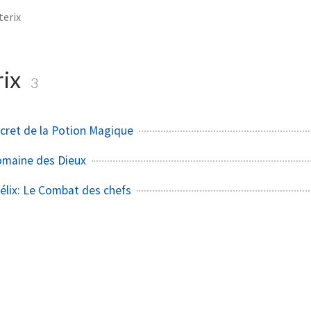
terix
rix
3
ecret de la Potion Magique
Domaine des Dieux
bélix: Le Combat des chefs