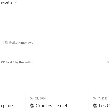
 excelle.
↩︎
o
📚 Reiko Himekawa
r
CC BY 4.0
by the author.
S
Oct 21, 2024
Oct 7, 2025
a pluie
📚 Cruel est le ciel
📚 Les C