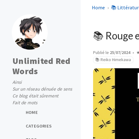
Home
📚 Littératur
📚 Rouge es
Publié le
25/07/2024
Unlimited Red
📚 Reiko Himekawa
Words
Ainsi
Sur un réseau dénuée de sens
Ce blog était sûrement
Fait de mots
HOME
CATEGORIES