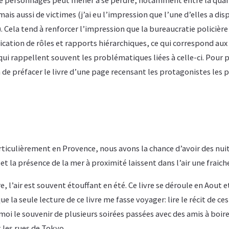
mais aussi de victimes (j’ai eu l’impression que l’une d’elles a di
Cela tend à renforcer l’impression que la bureaucratie policière
ication de rôles et rapports hiérarchiques, ce qui correspond au
ui rappellent souvent les problématiques liées à celle-ci. Pour p
in de préfacer le livre d’une page recensant les protagonistes les
rticulièrement en Provence, nous avons la chance d’avoir des nui
 et la présence de la mer à proximité laissent dans l’air une fraic
, l’air est souvent étouffant en été. Ce livre se déroule en Aout et
 la seule lecture de ce livre me fasse voyager: lire le récit de ces
 moi le souvenir de plusieurs soirées passées avec des amis à boire
nt les rues de Tokyo…