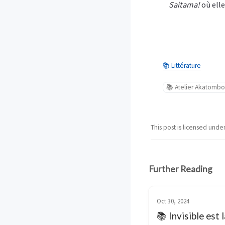
Saitama!
où elle
📚 Littérature
📚 Atelier Akatomb
This post is licensed unde
Further Reading
Oct 30, 2024
📚 Invisible est l