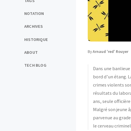
TAGS
NOTATION
ARCHIVES
HISTORIQUE
By
Arnaud 'red' Rouyer
ABOUT
TECH BLOG
Dans une banlieue 
bord d’un étang. La
crimes violents son
résultats du labora
ans, seule officièr
Malgré son jeune â
parvenue au grade 
le cerveau criminel