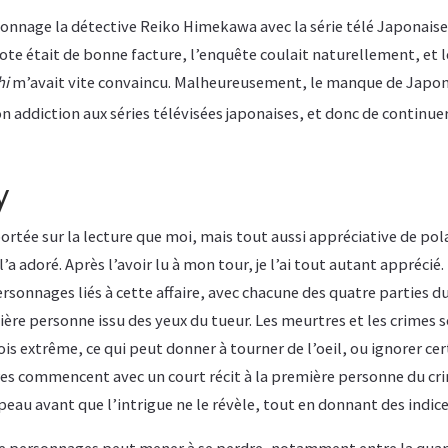
sonnage la détective Reiko Himekawa avec la série télé Japonais
lote était de bonne facture, l’enquête coulait naturellement, et l
hi
m’avait vite convaincu. Malheureusement, le manque de Japon 
 addiction aux séries télévisées japonaises, et donc de continuer
y
rtée sur la lecture que moi, mais tout aussi appréciative de polar
e l’a adoré. Après l’avoir lu à mon tour, je l’ai tout autant apprécié
ersonnages liés à cette affaire, avec chacune des quatre parties
mière personne issu des yeux du tueur. Les meurtres et les crimes 
fois extrême, ce qui peut donner à tourner de l’oeil, ou ignorer ce
res commencent avec un court récit à la première personne du cr
peau avant que l’intrigue ne le révèle, tout en donnant des indice
 de personnages peut mener à se perdre, notamment entre la qu