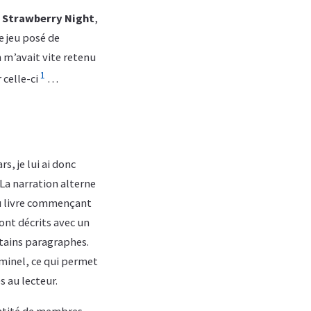
e
Strawberry Night
,
e jeu posé de
m’avait vite retenu
1
 celle-ci
…
s, je lui ai donc
. La narration alterne
 du livre commençant
sont décrits avec un
rtains paragraphes.
iminel, ce qui permet
s au lecteur.
antité de membres