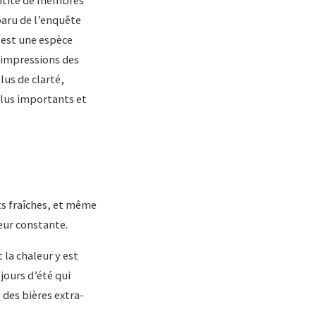
sparu de l’enquête
 est une espèce
x impressions des
lus de clarté,
 plus importants et
ts fraîches, et même
heur constante.
 la chaleur y est
 jours d’été qui
 des bières extra-