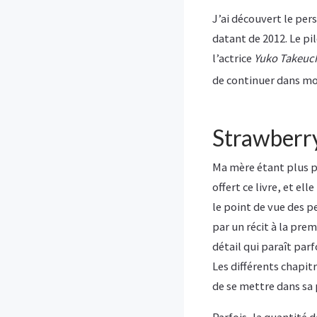
J’ai découvert le per
datant de 2012. Le pi
l’actrice
Yuko Takeuc
de continuer dans mon
Strawberr
Ma mère étant plus po
offert ce livre, et ell
le point de vue des p
par un récit à la pre
détail qui paraît par
Les différents chapit
de se mettre dans sa 
Parfois, la quantité