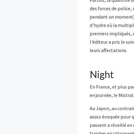
des forces de police, 
pendant un moment). 
d’hydre où la multipl
premiers impliqués, q
l’éditeur a pris le so
leurs affectations.
Night
En France, et plus pa
en journée, le Mistral
Au Japon, au contraire
assez évoquée pour que
passent a réveillé en
fraiches en sillonna