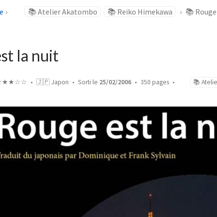
e
📚 Atelier Akatombo
📚 Reiko Himekawa
📚 Rouge 
t la nuit
★★★☆☆
🇯🇵 Japon
Sorti le
25/02/2006
350 pages
📚 Atel