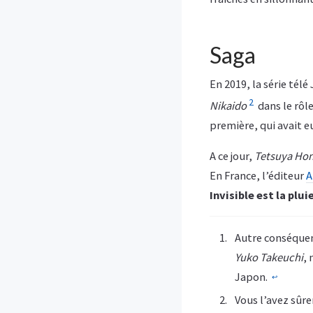
Saga
En 2019, la série tél
2
Nikaido
dans le rôl
première, qui avait e
A ce jour,
Tetsuya Ho
En France, l’éditeur
A
Invisible est la plui
Autre conséquenc
Yuko Takeuchi
,
Japon.
↩︎
Vous l’avez sûre