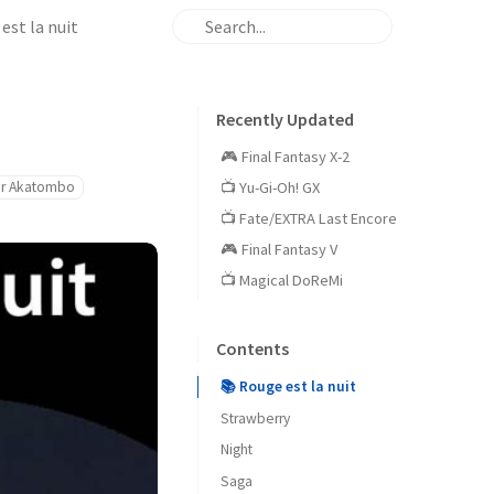
est la nuit
Recently Updated
🎮 Final Fantasy X-2
ier Akatombo
📺 Yu-Gi-Oh! GX
📺 Fate/EXTRA Last Encore
🎮 Final Fantasy V
📺 Magical DoReMi
Contents
📚 Rouge est la nuit
Strawberry
Night
Saga