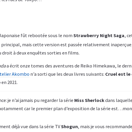
é Japonaise fût rebootée sous le nom
Strawberry Night Saga
, ce
e principal, mais cette version est passée relativement inaperçue
u droit à deux enquêtes sorties en films.
nda
a écrit onze tomes des aventures de Reiko Himekawa, le derni
telier Akombo
n’a sorti que les deux livres suivants:
Cruel est le 
e
en 2021.
e: je n’ai jamais pu regarder la série
Miss Sherlock
dans laquelle
 notamment car le premier plan d’exposition de la série est…mon
ment déjà vue dans la série TV
Shogun
, mais je vous recommande 