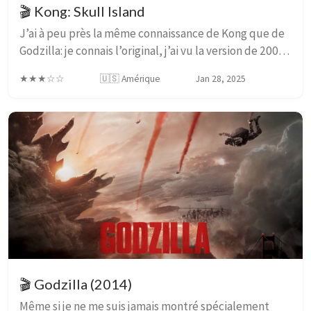
🎬 Kong: Skull Island
J’ai à peu près la même connaissance de Kong que de
Godzilla: je connais l’original, j’ai vu la version de 2005
de Peter Jackson, mais je n’ai jamais ressenti ni
★★★☆☆
🇺🇸 Amérique
Jan 28, 2025
compris le besoin de le confronter ...
🎬 Godzilla (2014)
Même si je ne me suis jamais montré spécialement