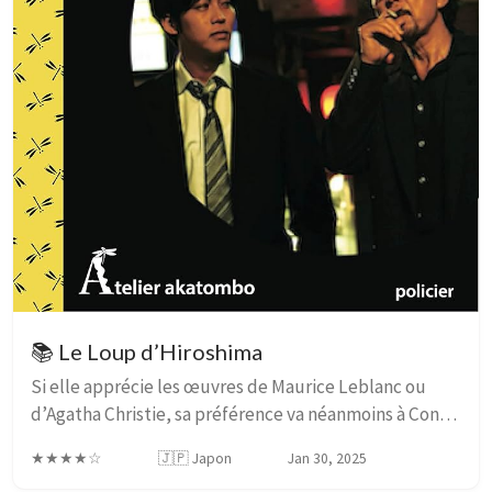
📚 Le Loup d’Hiroshima
Si elle apprécie les œuvres de Maurice Leblanc ou
d’Agatha Christie, sa préférence va néanmoins à Conan
Doyle : « Dans Sherlock Holmes, plus que la résolution
★★★★☆
🇯🇵 Japon
Jan 30, 2025
de l’énigme, c’est la relation entre H...