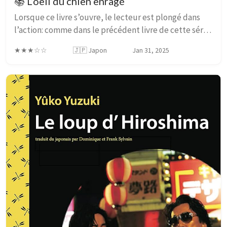
📚 L’oeil du chien enragé
Lorsque ce livre s’ouvre, le lecteur est plongé dans
l’action: comme dans le précédent livre de cette série,
un dialogue s’opère (rien de grave, juste un chef de
★★★☆☆
🇯🇵 Japon
Jan 31, 2025
gang qui apprend qui est le traitre...