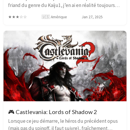
friand du genre du Kaiju1, j’en ai en réalité toujours
été un bon client, à commencer par le film 1998 de
★★★☆☆
🇺🇸 Amérique
Jan 27, 2025
Roland Emmerich (et du dessin animé qui en...
🎮 Castlevania: Lords of Shadow 2
Lorsque ce jeu démarre, le héros du précédent opus
(mais pas du spinoff, il faut suivre), fraîchement