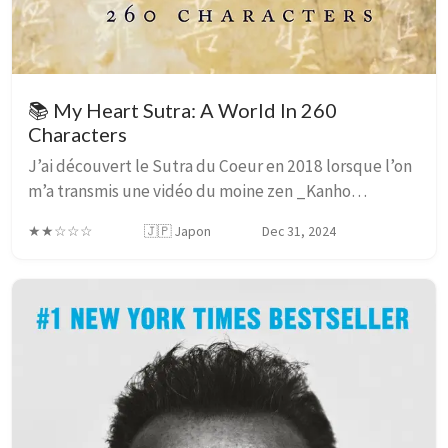
📚 My Heart Sutra: A World In 260
Characters
J’ai découvert le Sutra du Coeur en 2018 lorsque l’on
m’a transmis une vidéo du moine zen _Kanho
Yakushiji_ récitant sur un air de guitare acoustique,
★★☆☆☆
🇯🇵 Japon
Dec 31, 2024
accompagné de quelques autres instruments. San...