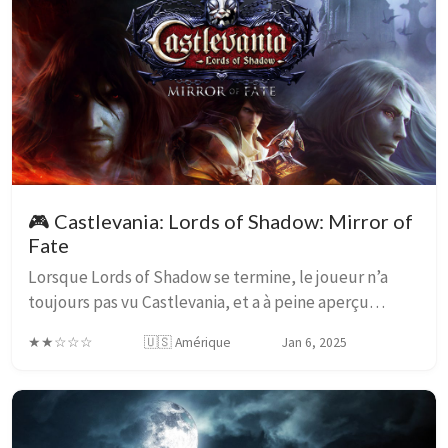
🎮 Castlevania: Lords of Shadow: Mirror of
Fate
Lorsque Lords of Shadow se termine, le joueur n’a
toujours pas vu Castlevania, et a à peine aperçu
Dracula, grâce au DLC et à la scène post-crédits. Pour
★★☆☆☆
🇺🇸 Amérique
Jan 6, 2025
étendre le lore, et introduire des éléments...