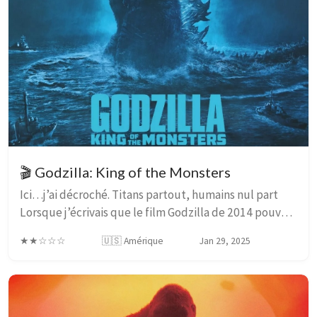
🎬 Godzilla: King of the Monsters
Ici…j’ai décroché. Titans partout, humains nul part
Lorsque j’écrivais que le film Godzilla de 2014 pouvait
passer pour un drame familial, je ne plaisantais pas,
★★☆☆☆
🇺🇸 Amérique
Jan 29, 2025
tant le drame vécu par cette fami...