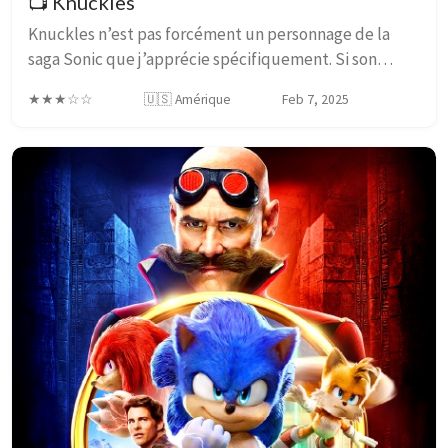
📺 Knuckles
Knuckles n’est pas forcément un personnage de la
saga Sonic que j’apprécie spécifiquement. Si son
gameplay dans les épisodes 2D, à base de poings lui
★★★☆☆
🇺🇸 Amérique
Feb 7, 2025
permettant de planer et grimper aux murs, était...