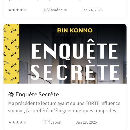
devenu Dracula, doit affronter une attaque de
★★★★☆
🇺🇸 Amérique
Jan 24, 2025
l’organisation catholique du coin. Une fois le pr...
📚 Enquête Secrète
Ma précédente lecture ayant eu une FORTE influence
sur moi, j’ai préféré m’éloigner quelques temps des
livres de développement personnel, et j’avoue que la
★★★★☆
🇯🇵 Japon
Jan 23, 2025
manière dont ces livres s’imposent à moi ...