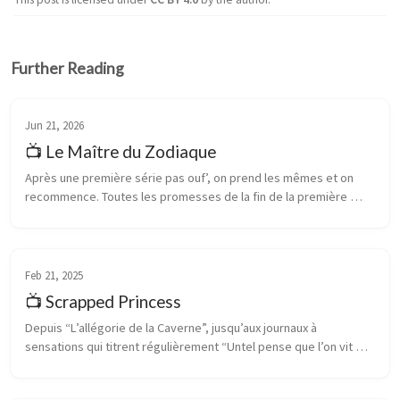
Further Reading
Jun 21, 2026
📺 Le Maître du Zodiaque
Après une première série pas ouf’, on prend les mêmes et on 
recommence. Toutes les promesses de la fin de la première 
sont foutues en l’air. Le mariage d’Esther et Antoine? Poubelle. 
La résolution ...
Feb 21, 2025
📺 Scrapped Princess
Depuis “L’allégorie de la Caverne”, jusqu’aux journaux à 
sensations qui titrent régulièrement “Untel pense que l’on vit 
dans une simulation”, en passant par Matrix, le mythe de 
l’homme qui arrive à...