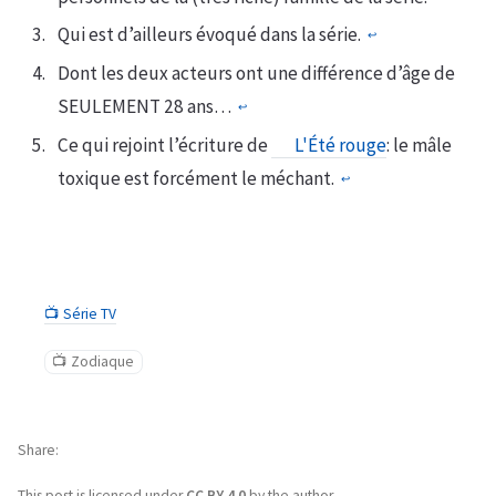
Qui est d’ailleurs évoqué dans la série.
↩︎
Dont les deux acteurs ont une différence d’âge de
SEULEMENT 28 ans…
↩︎
Ce qui rejoint l’écriture de
L'Été rouge
: le mâle
toxique est forcément le méchant.
↩︎
📺 Série TV
📺 Zodiaque
Share
This post is licensed under
CC BY 4.0
by the author.