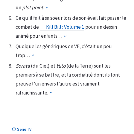
un
plot point
.
↩︎
Ce qu’il fait à sa soeur lors de son éveil fait passer le
combat de
Kill Bill : Volume 1
pour un dessin
animé pour enfants…
↩︎
Quoique les génériques en VF, c’était un peu
trop…
↩︎
Sorata
(du Ciel) et
Yuto
(de la Terre) sont les
premiers à se battre, et la cordialité dont ils font
preuve l’un envers l’autre est vraiment
rafraichissante.
↩︎
📺 Série TV