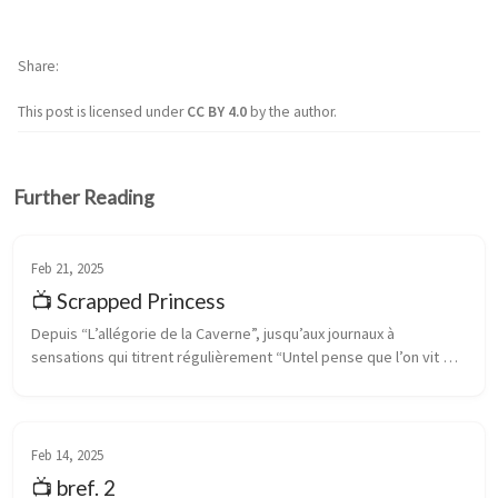
Share
This post is licensed under
CC BY 4.0
by the author.
Further Reading
Feb 21, 2025
📺 Scrapped Princess
Depuis “L’allégorie de la Caverne”, jusqu’aux journaux à 
sensations qui titrent régulièrement “Untel pense que l’on vit 
dans une simulation”, en passant par Matrix, le mythe de 
l’homme qui arrive à...
Feb 14, 2025
📺 bref. 2