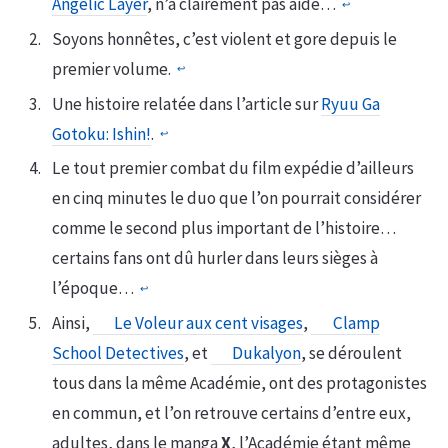
Angelic Layer
, n’a clairement pas aidé…
↩︎
Soyons honnêtes, c’est violent et gore depuis le
premier volume.
↩︎
Une histoire relatée dans l’article sur
Ryuu Ga
Gotoku: Ishin!
.
↩︎
Le tout premier combat du film expédie d’ailleurs
en cinq minutes le duo que l’on pourrait considérer
comme le second plus important de l’histoire…
certains fans ont dû hurler dans leurs sièges à
l’époque…
↩︎
Ainsi,
Le Voleur aux cent visages
,
Clamp
School Detectives
, et
Dukalyon
, se déroulent
tous dans la même Académie, ont des protagonistes
en commun, et l’on retrouve certains d’entre eux,
adultes, dans le manga
X
, l’Académie étant même