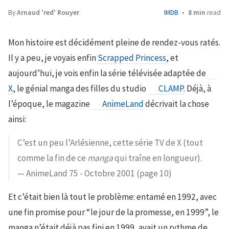
By
Arnaud 'red' Rouyer
IMDB
8 min
read
Mon histoire est décidément pleine de rendez-vous ratés.
Il y a peu, je voyais enfin
Scrapped Princess
, et
aujourd’hui, je vois enfin la série télévisée adaptée de
X
, le génial manga des filles du studio
CLAMP
. Déjà, à
l’époque, le magazine
AnimeLand
décrivait la chose
ainsi:
C’est un peu l’Arlésienne, cette série TV de X (tout
comme la fin de ce
manga
qui traîne en longueur).
— AnimeLand 75 - Octobre 2001 (page 10)
Et c’était bien là tout le problème: entamé en 1992, avec
une fin promise pour “le jour de la promesse, en 1999”, le
manga n’était déjà pas fini en 1999, avait un rythme de