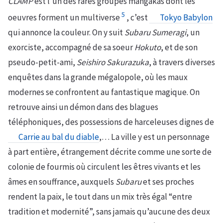
CLAMP
est l’un des rares groupes mangakas dont les
5
oeuvres forment un multiverse
, c’est
Tokyo Babylon
qui annonce la couleur. On y suit
Subaru Sumeragi
, un
exorciste, accompagné de sa soeur
Hokuto
, et de son
pseudo-petit-ami,
Seishiro Sakurazuka
, à travers diverses
enquêtes dans la grande mégalopole, où les maux
modernes se confrontent au fantastique magique. On
retrouve ainsi un démon dans des blagues
téléphoniques, des possessions de harceleuses dignes de
Carrie au bal du diable
,… La ville y est un personnage
à part entière, étrangement décrite comme une sorte de
colonie de fourmis où circulent les êtres vivants et les
âmes en souffrance, auxquels
Subaru
et ses proches
rendent la paix, le tout dans un mix très égal “entre
tradition et modernité”, sans jamais qu’aucune des deux