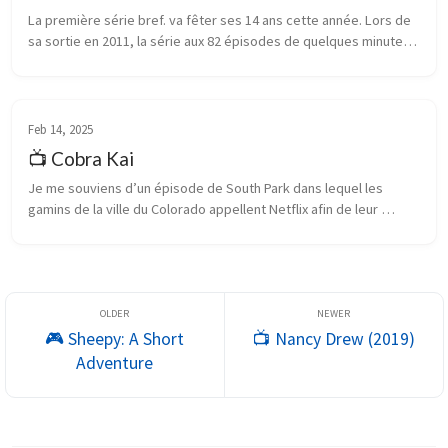
La première série bref. va fêter ses 14 ans cette année. Lors de 
sa sortie en 2011, la série aux 82 épisodes de quelques minutes 
chacun présentait un zeitgeist d’une certaine jeunesse urbaine 
dans ...
Feb 14, 2025
📺 Cobra Kai
Je me souviens d’un épisode de South Park dans lequel les 
gamins de la ville du Colorado appellent Netflix afin de leur 
proposer une idée totalement débile, qui était promptement 
acceptée et financ...
🎮 Sheepy: A Short
📺 Nancy Drew (2019)
Adventure