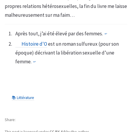
propres relations hétérosexuelles, la fin du livre me laisse
malheureusement sur ma faim…
Après tout, j’ai été élevé par des femmes.
↩︎
Histoire d'O
est un roman sulfureux (pour son
époque) décrivant la libération sexuelle d’une
femme.
↩︎
📚 Littérature
Share
This post is licensed under
CC BY 4.0
by the author.