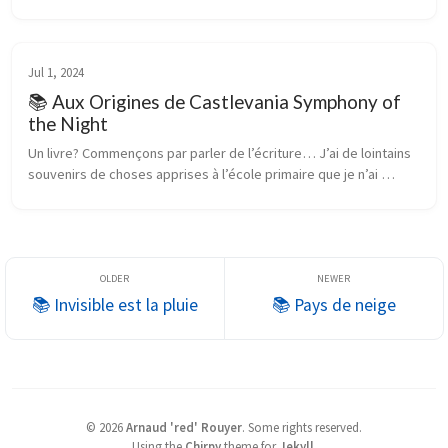
m’attaquer à la lecture de ce livre. A l’époque, je n’avais encore 
fait q...
Jul 1, 2024
📚 Aux Origines de Castlevania Symphony of
the Night
Un livre? Commençons par parler de l’écriture… J’ai de lointains 
souvenirs de choses apprises à l’école primaire que je n’ai 
jamais désapprises proprement. Par exemple, que l’an zéro 
représentait ...
📚 Invisible est la pluie
📚 Pays de neige
©
2026
Arnaud 'red' Rouyer
.
Some rights reserved.
Using the
Chirpy
theme for
Jekyll
.