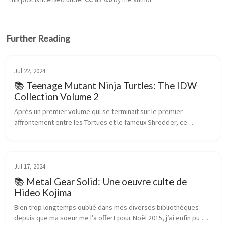
Further Reading
Jul 22, 2024
📚 Teenage Mutant Ninja Turtles: The IDW
Collection Volume 2
Après un premier volume qui se terminait sur le premier 
affrontement entre les Tortues et le fameux Shredder, ce 
second volume suit la formule de l’objet, toujours sublime, et 
continue l’histoire e...
Jul 17, 2024
📚 Metal Gear Solid: Une oeuvre culte de
Hideo Kojima
Bien trop longtemps oublié dans mes diverses bibliothèques 
depuis que ma soeur me l’a offert pour Noël 2015, j’ai enfin pu 