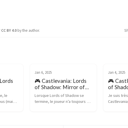
r
CC BY 4.0
by the author.
S
Jan 6, 2025
Jan 4, 2025
 Lords
🎮 Castlevania: Lords
🎮 Castl
of Shadow: Mirror of
of Shad
Fate
, le 
Lorsque Lords of Shadow se 
Je suis très
us (mais 
termine, le joueur n’a toujours 
Castlevania
ivre), 
pas vu Castlevania, et a à peine 
l’opus Symp
cula, 
aperçu Dracula, grâce au DLC et 
déjà discuté 
que de 
à la scène post-crédits. Pour 
Malheureus
e du coin. 
étendre le lore, et introduire des 
la 3D a été 