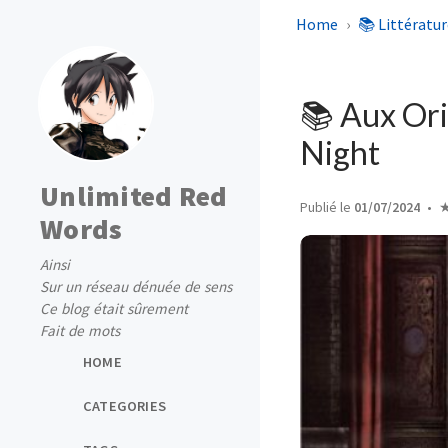
Home
📚 Littératur
📚 Aux Ori
Night
Unlimited Red
Publié le
01/07/2024
Words
Ainsi
Sur un réseau dénuée de sens
Ce blog était sûrement
Fait de mots
HOME
CATEGORIES