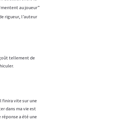
i “mentent au joueur”
 de rigueur, l’auteur
 goût tellement de
hiculer.
l finira vite sur une
ter dans ma vie est
e réponse a été une