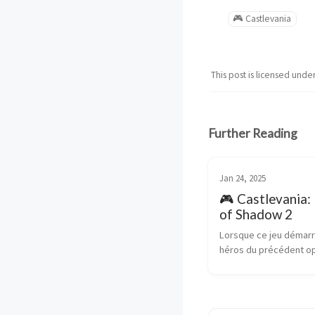
🎮 Castlevania
This post is licensed unde
Further Reading
Jan 24, 2025
🎮 Castlevania:
of Shadow 2
Lorsque ce jeu démarre
héros du précédent op
pas du spinoff, il faut su
fraîchement devenu Dra
doit affronter une atta
l’organisation catholiqu