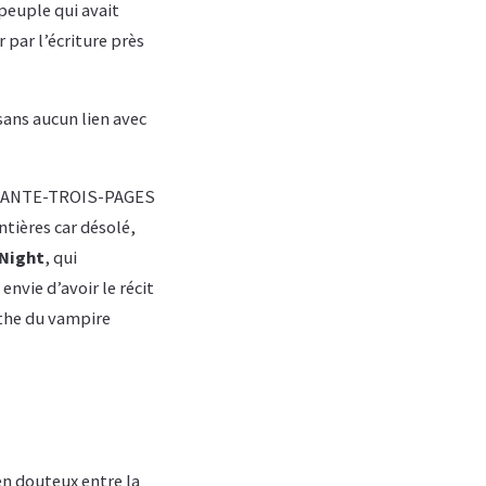
 peuple qui avait
 par l’écriture près
sans aucun lien avec
INQUANTE-TROIS-PAGES
ntières car désolé,
Night
, qui
nvie d’avoir le récit
the du vampire
ien douteux entre la