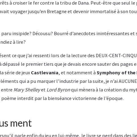
ts à croiser le fer contre la tribu de Dana. Peut-être que seul le
uvait voyager jusqu’en Bretagne et devenir immortalisé à son tour
.
 paru insipide? Décousu? Bourré d’anecdotes inintéressantes et 
ndiez à lire?
sent ce que j’ai ressenti lors de la lecture des DEUX-CENT-C
éjà dépassé le premier tiers que je devais encore sauter des pages e
la série de jeux
Castlevania
, et notamment à
Symphony of the 
léments qui a pu marquer l’industrie par la suite, je n’ai AUCUNE e
 entre
Mary Shelley
et
Lord Byron
qui mènera à la création du my
 poème interdit par la bienséance victorienne de l’époque.
ous ment
squ’il parle enfin du jeu en lui-même, le livre se perd dans des l