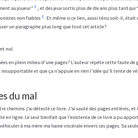
1
“ment au joueur”
, et des jeux sortis plus de dix ans plus tard qu
2
gonistes non fiables
. Et même si ce lien, aussi ténu soit-il, était
asser un paragraphe plus long que tout cet article?
nt nul.
ées en plein milieu d’une pages? L’auteur répète cette faute de
 insupportable et que ça n’appuie en rien l’idée qu’il tente de vé
es du mal
re chemins: j’ai détesté ce livre. J’ai sauté des pages entières, et i
e en ligne. Le seul bienfait que l’existence de ce livre a pu appor
e véhiculer à ma mère ma haine viscérale envers ces pages. Sa seul