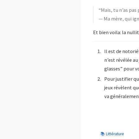
“Mais, tu n’as pas 
— Ma mère, qui igno
Et bien voila: la nulli
Il est de notori
n’est révélée au
glasses” pour vo
Pour justifier q
jeux révèlent qu
va généralement 
📚 Littérature