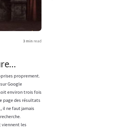
3 min
read
ure…
sapprises proprement.
e sur Google
oit environ trois fois
de page des résultats
, il ne faut jamais
 recherche.
t viennent les