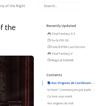
ny of the Night
f the
Recently Updated
🎮 Final Fantasy X-2
📺 Yu-Gi-Oh! GX
📺 Fate/EXTRA Last Encore
🎮 Final Fantasy V
📺 Magical DoReMi
Contents
📚 Aux Origines de Castlevania Symphony of the Night
Un livre? Commençons par parler de l’écriture…
Ce livre vous ment
Aux origines du mal