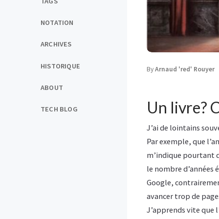
TAGS
NOTATION
ARCHIVES
HISTORIQUE
By
Arnaud 'red' Rouyer
ABOUT
Un livre? 
TECH BLOG
J’ai de lointains sou
Par exemple, que l’an
m’indique pourtant que
le nombre d’années éc
Google, contrairement 
avancer trop de pages
J’apprends vite que l