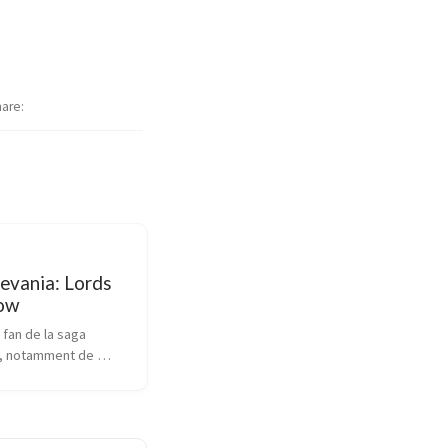
hare
evania: Lords
ow
 fan de la saga 
, notamment de 
hony of the Night1, 
ici. 
ement, le passage à 
très néfaste pour 